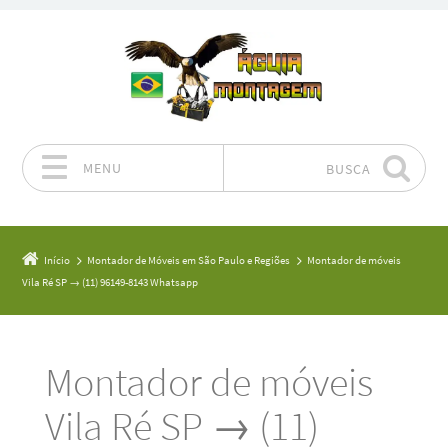
MENU
BUSCA
Pular para o conteúdo
Início
Montador de Móveis em São Paulo e Regiões
Montador de móveis
Vila Ré SP → (11) 96149-8143 Whatsapp
Montador de móveis
Vila Ré SP → (11)