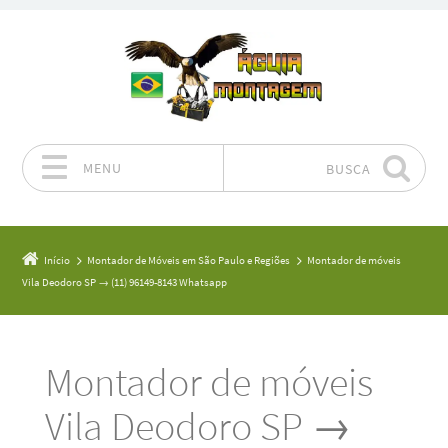
MENU
BUSCA
Pular para o conteúdo
Início
Montador de Móveis em São Paulo e Regiões
Montador de móveis
Vila Deodoro SP → (11) 96149-8143 Whatsapp
Montador de móveis
Vila Deodoro SP →