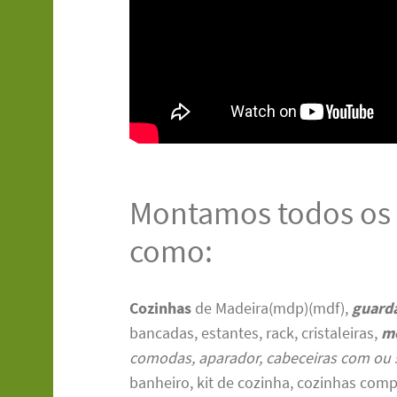
Montamos todos os 
como:
Cozinhas
de Madeira(mdp)(mdf),
guard
bancadas, estantes, rack, cristaleiras,
m
comodas, aparador, cabeceiras com ou 
banheiro, kit de cozinha, cozinhas com