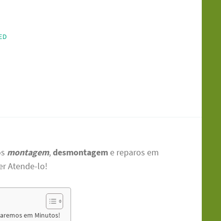
ED
os
montagem
,
desmontagem
e reparos em
er Atende-lo!
naremos em Minutos!