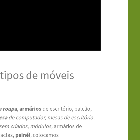
tipos de móveis
a roupa
,
armários
de escritório, balcão,
esa
de computador, mesas de escritório,
sem criados, módulos,
armários de
pactas,
painél
, colocamos