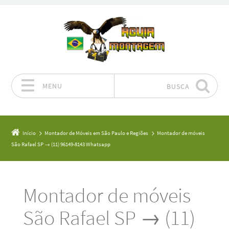
MENU
BUSCA
Pular para o conteúdo
Início
Montador de Móveis em São Paulo e Regiões
Montador de móveis
São Rafael SP → (11) 96149-8143 Whatsapp
Montador de móveis
São Rafael SP → (11)