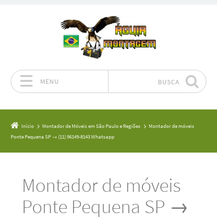
MENU
BUSCA
Pular para o conteúdo
Início
Montador de Móveis em São Paulo e Regiões
Montador de móveis
Ponte Pequena SP → (11) 96149-8143 Whatsapp
Montador de móveis
Ponte Pequena SP →