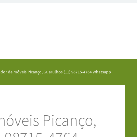
dor de móveis Picanço, Guarulhos (11) 98715-4764 Whatsapp
óveis Picanço,