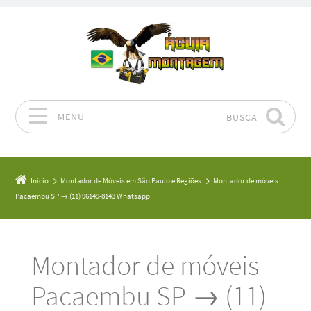
MENU
BUSCA
Pular para o conteúdo
Início
Montador de Móveis em São Paulo e Regiões
Montador de móveis
Pacaembu SP → (11) 96149-8143 Whatsapp
Montador de móveis
Pacaembu SP → (11)