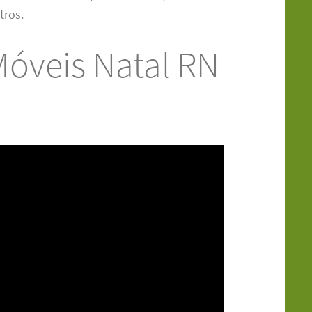
tros.
óveis Natal RN