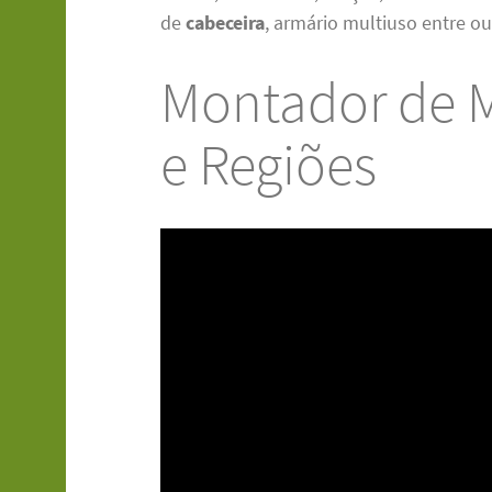
de
cabeceira
, armário multiuso entre ou
Montador de M
e Regiões