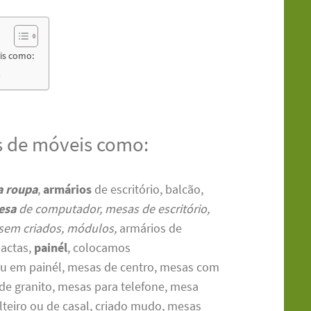
is como:
s
s de móveis como:
a roupa
,
armários
de escritório, balcão,
esa
de computador, mesas de escritório,
sem criados, módulos,
armários de
pactas,
painél
, colocamos
ou em painél, mesas de centro, mesas com
 de granito, mesas para telefone, mesa
lteiro ou de casal, criado mudo, mesas