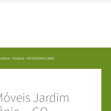
érica – Goiânia – GO (62)99111-2895
Móveis Jardim