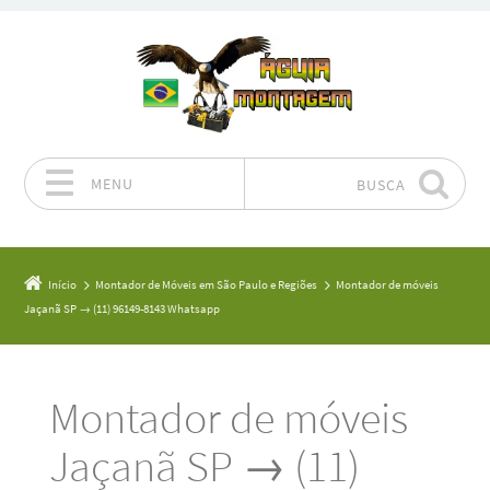
MENU
BUSCA
Pular para o conteúdo
Início
Montador de Móveis em São Paulo e Regiões
Montador de móveis
Jaçanã SP → (11) 96149-8143 Whatsapp
Montador de móveis
Jaçanã SP → (11)