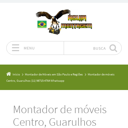
MENU
BUSCA
Pular para o conteúdo
Início
Montador de Móveis em São Paulo e Regiões
Montador de móveis
Centro, Guarulhos (11) 98715-4764 Whatsapp
Montador de móveis
Centro, Guarulhos