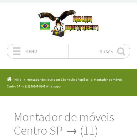
MENU
BUSCA
Pular para o conteúdo
Início
Montador de Móveis em São Paulo e Regiões
Montador de móveis
Centro SP → (11) 96149-8143 Whatsapp
Montador de móveis
Centro SP → (11)