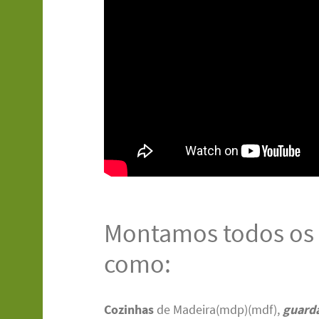
Montamos todos os 
como:
Cozinhas
de Madeira(mdp)(mdf),
guard