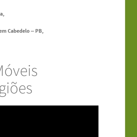
a,
em Cabedelo – PB,
Móveis
giões