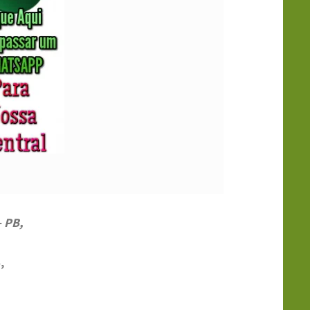
 PB,
,