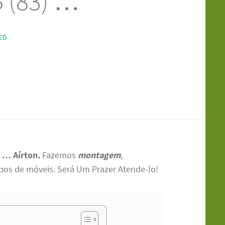
 (83) …
ED
) … Aírton.
Fazemos
montagem
,
pos de móveis. Será Um Prazer Atende-lo!