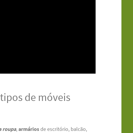
tipos de móveis
a roupa
,
armários
de escritório, balcão,