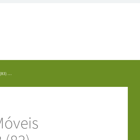
(83) …
Móveis