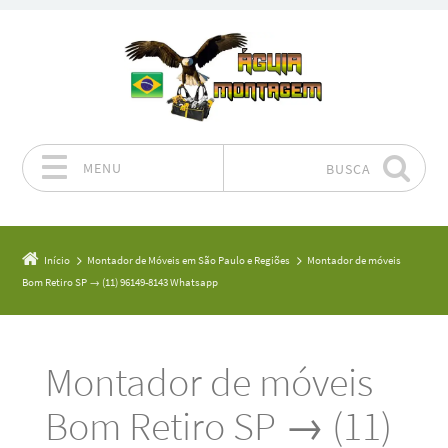
MENU
BUSCA
Pular para o conteúdo
Início
Montador de Móveis em São Paulo e Regiões
Montador de móveis
Bom Retiro SP → (11) 96149-8143 Whatsapp
Montador de móveis
Bom Retiro SP → (11)