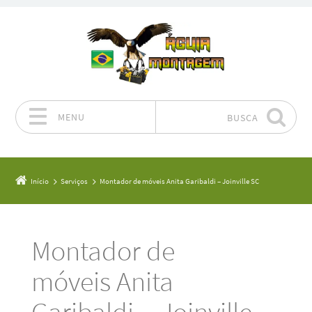
MENU
BUSCA
Pular para o conteúdo
Início
Serviços
Montador de móveis Anita Garibaldi – Joinville SC
Montador de
móveis Anita
Garibaldi – Joinville