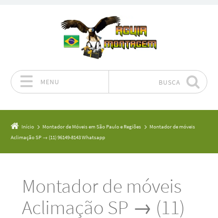
MENU
BUSCA
Pular para o conteúdo
Início
Montador de Móveis em São Paulo e Regiões
Montador de móveis
Aclimação SP → (11) 96149-8143 Whatsapp
Montador de móveis
Aclimação SP → (11)