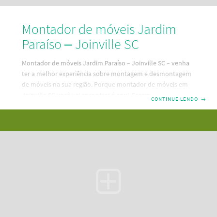
Montador de móveis Jardim
Paraíso – Joinville SC
Montador de móveis Jardim Paraíso – Joinville SC – venha
ter a melhor experiência sobre montagem e desmontagem
de móveis na sua região. Porque montador de móveis em
Joinville SC você vai encontrar é aqui. Fazemos montagem,
CONTINUE LENDO
→
desmontagem e reparos em seus móveis. Um serviço
mobiliário bom e barato e pertinho da sua residência. Dessa
forma, descubra aqui a melhor maneira de contratar um
serviço de montagem de móveis em Jardim Paraíso –
Joinville SC. Além disso, temos as melhores e mais
modernas ferramentas de Santa