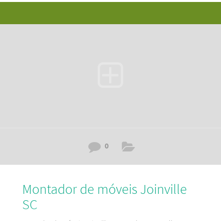
mobiliário bom e barato e pertinho da sua residência. Dessa
forma, descubra aqui a melhor maneira de contratar um
serviço de montagem de móveis em Aventureiro – Joinville
SC. Além disso, temos as melhores e mais modernas
ferramentas de Santa Catarina. Portanto para
0
Montador de móveis Joinville
SC