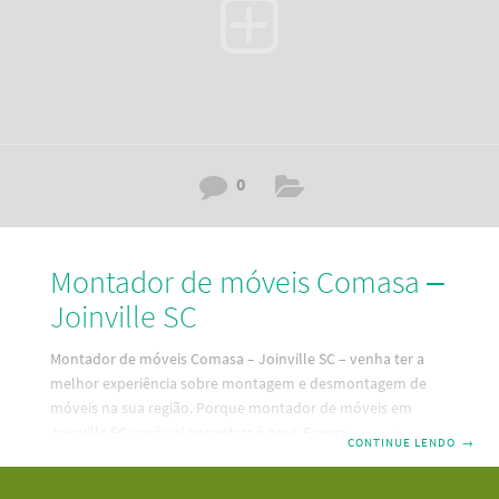
0
Montador de móveis Comasa –
Joinville SC
Montador de móveis Comasa – Joinville SC – venha ter a
melhor experiência sobre montagem e desmontagem de
móveis na sua região. Porque montador de móveis em
Joinville SC você vai encontrar é aqui. Fazemos montagem,
CONTINUE LENDO
→
desmontagem e reparos em seus móveis. Um serviço
mobiliário bom e barato e pertinho da sua residência. Dessa