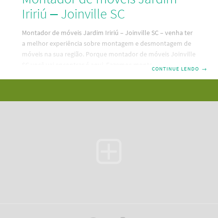
Iririú – Joinville SC
Montador de móveis Jardim Iririú – Joinville SC – venha ter
a melhor experiência sobre montagem e desmontagem de
móveis na sua região. Porque montador de móveis Joinville
SC você vai encontrar é aqui. Fazemos montagem,
CONTINUE LENDO
→
desmontagem e reparos em seus móveis. Um serviço
mobiliário bom e barato e pertinho da sua residência. Dessa
forma, descubra aqui a melhor maneira de contratar um
serviço de montagem de móveis em Jardim Iririú – Joinville
SC. Além disso, temos as melhores e mais modernas
ferramentas de Santa Catarina.