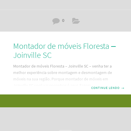
0
Montador de móveis Floresta –
Joinville SC
Montador de móveis Floresta – Joinville SC – venha ter a
melhor experiência sobre montagem e desmontagem de
móveis na sua região. Porque montador de móveis em
Joinville SC você vai encontrar é aqui. Fazemos montagem,
CONTINUE LENDO
→
desmontagem e reparos em seus móveis. Um serviço
mobiliário bom e barato e pertinho da sua residência. Dessa
forma, descubra aqui a melhor maneira de contratar um
serviço de montagem de móveis em Floresta – Joinville SC.
Além disso, temos as melhores e mais modernas
ferramentas de Santa Catarina. Portanto