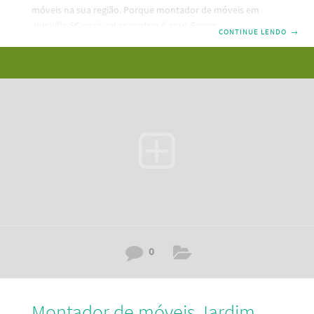
móveis na sua região. Porque montador de móveis em
Joinville SC você vai encontrar é aqui. Fazemos montagem,
CONTINUE LENDO
→
desmontagem e reparos em seus móveis. Um serviço
mobiliário bom e barato e pertinho da sua residência. Dessa
forma, descubra aqui a melhor maneira de contratar um
serviço de montagem de móveis em Iririu – Joinville SC.
Além disso, temos as melhores e mais modernas
ferramentas de Santa Catarina. Portanto
0
Montador de móveis Jardim