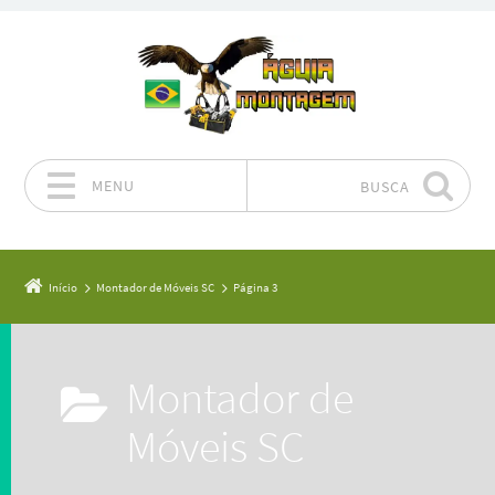
MENU
BUSCA
Pular para o conteúdo
Início
Montador de Móveis SC
Página 3
Montador de
Móveis SC