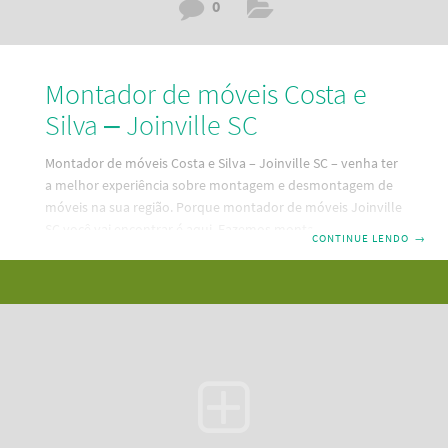
0
Montador de móveis Costa e
Silva – Joinville SC
Montador de móveis Costa e Silva – Joinville SC – venha ter
a melhor experiência sobre montagem e desmontagem de
móveis na sua região. Porque montador de móveis Joinville
SC você vai encontrar é aqui. Fazemos montagem,
CONTINUE LENDO
→
desmontagem e reparos em seus móveis. Um serviço
mobiliário bom e barato e pertinho da sua residência. Dessa
forma, descubra aqui a melhor maneira de contratar um
serviço de montagem de móveis em Costa e Silva – Joinville
SC. Além disso, temos as melhores e mais modernas
ferramentas de