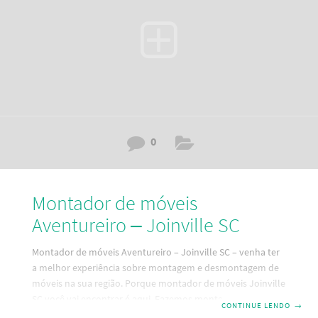
modernas ferramentas de Santa Catarina. Portanto para
0
Montador de móveis
Aventureiro – Joinville SC
Montador de móveis Aventureiro – Joinville SC – venha ter
a melhor experiência sobre montagem e desmontagem de
móveis na sua região. Porque montador de móveis Joinville
SC você vai encontrar é aqui. Fazemos montagem,
CONTINUE LENDO
→
desmontagem e reparos em seus móveis. Um serviço