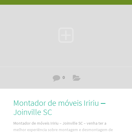
forma, descubra aqui a melhor maneira de contratar um
serviço de montagem de móveis em Comasa – Joinville SC.
Além disso, temos as melhores e mais modernas
ferramentas de Santa Catarina. Portanto
0
Montador de móveis Iririu –
Joinville SC
Montador de móveis Iririu – Joinville SC – venha ter a
melhor experiência sobre montagem e desmontagem de