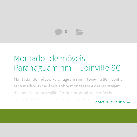
0
Montador de móveis
Paranaguamirim – Joinville SC
Montador de móveis Paranaguamirim – Joinville SC – venha
ter a melhor experiência sobre montagem e desmontagem
de móveis na sua região. Porque montador de móveis
Joinville SC você vai encontrar é aqui. Fazemos montagem,
CONTINUE LENDO
→
desmontagem e reparos em seus móveis. Um serviço
mobiliário bom e barato e pertinho da sua residência. Dessa
forma, descubra aqui a melhor maneira de contratar um
serviço de montagem de móveis em Paranaguamirim –
Joinville SC. Além disso, temos as melhores e mais